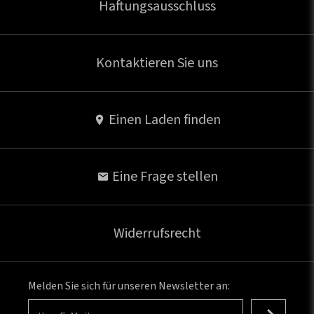
Haftungsausschluss
Kontaktieren Sie uns
Einen Laden finden
Eine Frage stellen
Widerrufsrecht
Melden Sie sich für unseren Newsletter an: