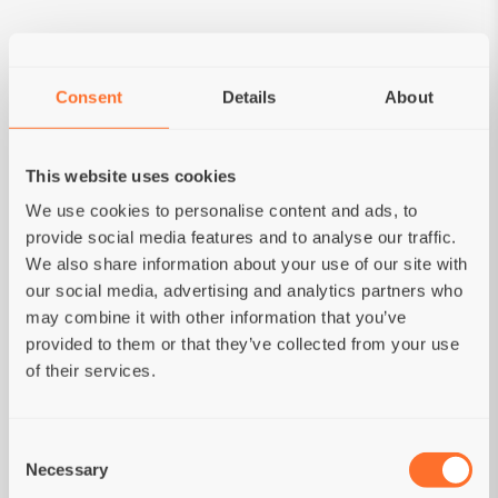
végétales, Graines de lin, Canneberges
déshydratées, Mojave yucca.
Consent
Details
About
ANALYSE
This website uses cookies
We use cookies to personalise content and ads, to
Constituants analytiques:
Protéines brute
provide social media features and to analyse our traffic.
32%; Fibres alimentaires brute 2,5%; Matières
We also share information about your use of our site with
grasses brutes 15%; Cendres brutes 7,5%;
our social media, advertising and analytics partners who
Humidité 6%; Calcium (Ca) 1,2%; Phosphore (P)
may combine it with other information that you’ve
1%; Magnésium (Mg) 0,09%; Acides gras oméga-
provided to them or that they’ve collected from your use
6 3,3%; Acides gras oméga-3 0,6%.
Énergie
of their services.
métabolisable:
4080 kcal/kg.
Additifs
nutritionnels:
Vitamine A (3a672a) 20000 IU/kg;
Vitamine D3 (3a671) 1500 IU/kg; Vitamine E
Consent
(3a700) 600 mg/kg; Taurine (3a370) 1500 mg/kg.
Necessary
Selection
Oligoéléments:
Cuivre (3b405) 5,0 mg/kg; Zinc