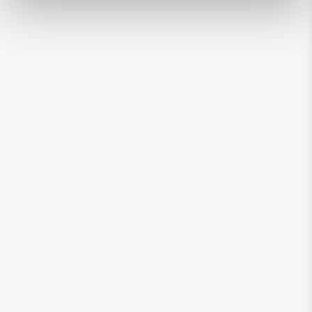
20
g
par jour*
*Les quantités d'alimentation peuvent varier en
fonction de l'activité, de la taille et des
conditions de vie de l'animal. Diviser la ration
journalière en plusieurs repas et toujours
donner de l'eau fraîche.