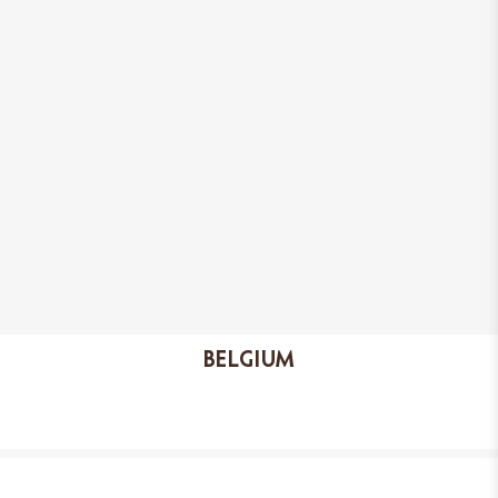
aliments ont un faible taux
d'alimentation. Votre animal
appréciera donc chaque paquet
plus longtemps que d'habitude.
BELGIUM