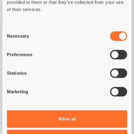
provided to them or that they’ve collected from your use
Bouillon naturel (24%), Pomme de terre (1%).
of their services.
Consent
Necessary
Selection
ANALYSE
Constituants analytiques:
Protéines 16%;
Preferences
Graisses 0,1%; Fibres 0,2%; Cendres 1%;
Humidité 82,7%.
Énergie métabolisable:
730
Statistics
kcal/kg.
Marketing
GUIDE ALIMENTAIRE
Allow all