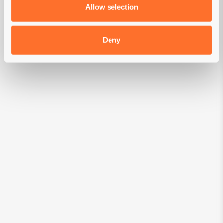
Poids du chat (kg.)
Allow selection
2
Deny
4
6
35
g
par jour*
*Les quantités d'alimentation peuvent varier en
fonction de l'activité, de la taille et des
conditions de vie de l'animal. Diviser la ration
journalière en plusieurs repas et toujours
donner de l'eau fraîche.