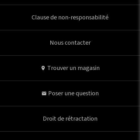
Clause de non-responsabilité
Nous contacter
Trouver un magasin
Poser une question
Droit de rétractation