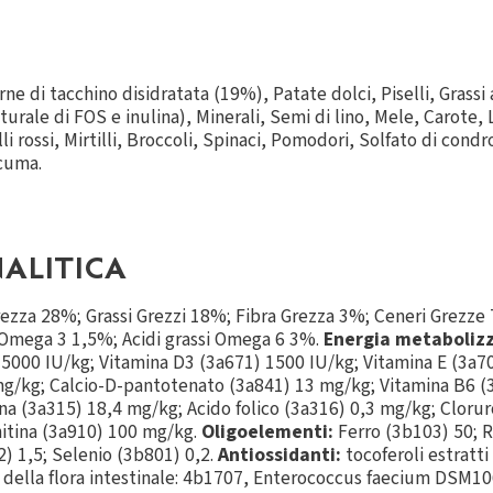
e di tacchino disidratata (19%), Patate dolci, Piselli, Grassi
aturale di FOS e inulina), Minerali, Semi di lino, Mele, Carote, 
li rossi, Mirtilli, Broccoli, Spinaci, Pomodori, Solfato di cond
rcuma.
ALITICA
ezza 28%; Grassi Grezzi 18%; Fibra Grezza 3%; Ceneri Grezze
 Omega 3 1,5%; Acidi grassi Omega 6 3%.
Energia metabolizz
5000 IU/kg; Vitamina D3 (3a671) 1500 IU/kg; Vitamina E (3a7
mg/kg; Calcio-D-pantotenato (3a841) 13 mg/kg; Vitamina B6 (
a (3a315) 18,4 mg/kg; Acido folico (3a316) 0,3 mg/kg; Clorur
itina (3a910) 100 mg/kg.
Oligoelementi:
Ferro (3b103) 50; R
) 1,5; Selenio (3b801) 0,2.
Antiossidanti:
tocoferoli estratti
i della flora intestinale: 4b1707, Enterococcus faecium DS