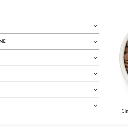
INE
A
Dim