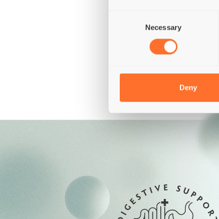
NON
Consent
Necessary
Selection
Cereali
Glutine
Deny