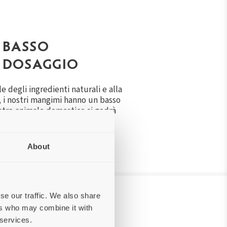
BASSO
DOSAGGIO
le degli ingredienti naturali e alla
 i nostri mangimi hanno un basso
ostro animale domestico si godrà
cibo più a lungo del solito.
About
se our traffic. We also share
ers who may combine it with
 services.