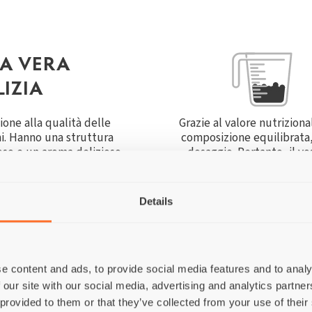
A VERA
LIZIA
one alla qualità delle
Grazie al valore nutriziona
i. Hanno una struttura
composizione equilibrata,
so e un aroma delizioso,
dosaggio. Pertanto, il v
devolezza. Pertanto, ogni
ogni confezione di 
ata come una delizia per
estico.
Details
e content and ads, to provide social media features and to analy
 our site with our social media, advertising and analytics partn
 provided to them or that they’ve collected from your use of their