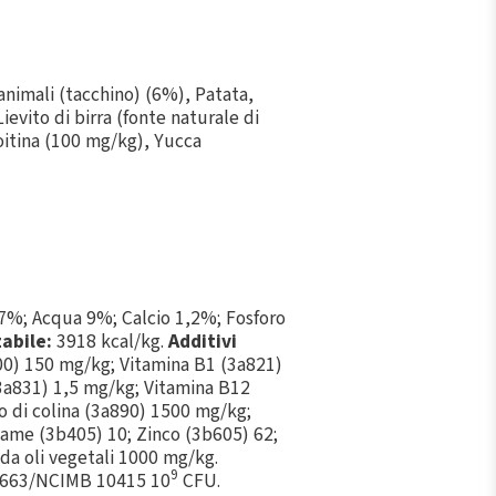
 animali (tacchino) (6%), Patata,
Lievito di birra (fonte naturale di
roitina (100 mg/kg), Yucca
 7%; Acqua 9%; Calcio 1,2%; Fosforo
abile:
3918 kcal/kg.
Additivi
00) 150 mg/kg; Vitamina B1 (3a821)
3a831) 1,5 mg/kg; Vitamina B12
o di colina (3a890) 1500 mg/kg;
ame (3b405) 10; Zinco (3b605) 62;
 da oli vegetali 1000 mg/kg.
9
M10663/NCIMB 10415 10
CFU.