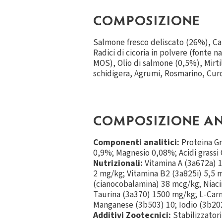
COMPOSIZIONE
Salmone fresco deliscato (26%), Carn
Radici di cicoria in polvere (fonte n
MOS), Olio di salmone (0,5%), Mirtil
schidigera, Agrumi, Rosmarino, Cu
COMPOSIZIONE AN
Componenti analitici:
Proteina Gr
0,9%; Magnesio 0,08%; Acidi grassi
Nutrizionali:
Vitamina A (3a672a) 1
2 mg/kg; Vitamina B2 (3a825i) 5,5 
(cianocobalamina) 38 mcg/kg; Niacin
Taurina (3a370) 1500 mg/kg; L-Carn
Manganese (3b503) 10; Iodio (3b202
Additivi Zootecnici:
Stabilizzator