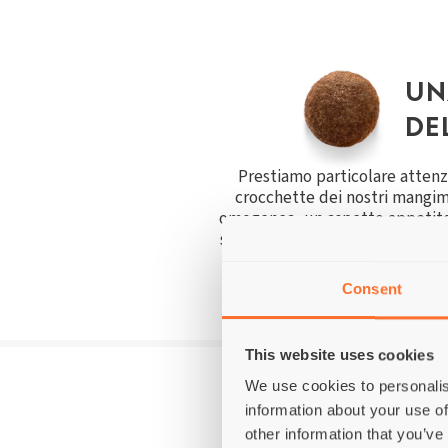
UN
DE
Prestiamo particolare attenzi
crocchette dei nostri mangim
omogenea, un aspetto appetito
senza amarezza, acidità e sgra
crocchetta può essere utilizz
l'animale dom
Consent
This website uses cookies
We use cookies to personalis
information about your use of
other information that you’ve