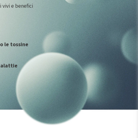
 vivi e benefici
 le tossine
alattie