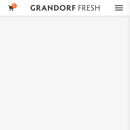
0
Iscriviti
qui
alla nostra newsletter e ricevi uno sconto del 10%!