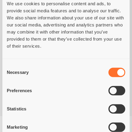
3 kg Agnello Cucciolo Tutte le Razze
We use cookies to personalise content and ads, to
1 kg Agnello Adult Mini Breeds
provide social media features and to analyse our traffic.
We also share information about your use of our site with
Cibi umidi:
our social media, advertising and analytics partners who
2 x 200 g di umido per cuccioli di agnello e
may combine it with other information that you’ve
tacchino
provided to them or that they’ve collected from your use
of their services.
Sono inclusi anche:
Sacchetti per la cacca
Misurino
Consent
Opuscolo cucciolo
Necessary
Selection
Lista di controllo cucciolo
Preferences
Statistics
3 KG - CARNE DI
Marketing