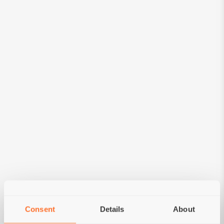
DESTINATO A
Pancreatite acuta e cronica, compresa
pancreatite pregressa
Consent
Details
About
Insufficienza pancreatica esocrina (EPI)