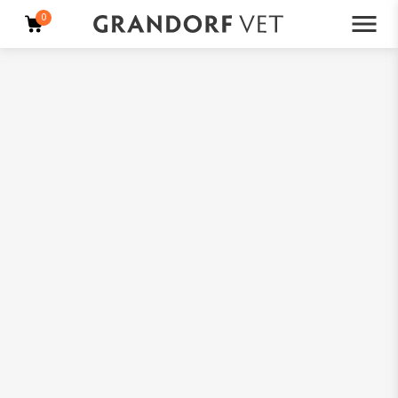
0
Iscriviti
qui
alla nostra newsletter e ricevi uno sconto del 10%!