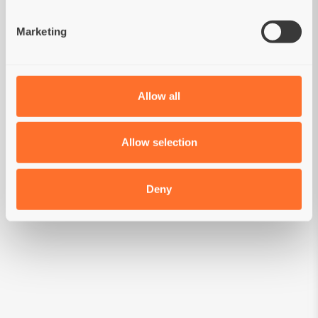
Marketing
DA EVITARE PER
Gravidanza
Allow all
Periodo di crescita
Periodo di allattamento
Allow selection
Intolleranza individuale
Deny
RACCOMANDAZIONI
Si raccomanda di chiedere il parere di un
veterinario prima dell'uso o prima di estendere il
periodo di utilizzo. Somministrare il mangime
secco Gastrointestinal Low Fat inizialmente per