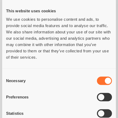
Linfangectasia - enteropatia essudativa
This website uses cookies
Iperlipidemia
We use cookies to personalise content and ads, to
provide social media features and to analyse our traffic.
Diarrea acuta e cronica
We also share information about your use of our site with
our social media, advertising and analytics partners who
Crescita batterica eccessiva nell'intestino tenue
may combine it with other information that you’ve
(SIBO)
provided to them or that they’ve collected from your use
of their services.
Consent
Questo alimento dovrebbe essere utilizzato
Necessary
Selection
solo su consiglio del veterinario. Anche le
decisioni sulla durata della dieta o sulle
Preferences
modifiche alla dieta dovrebbero essere prese
solo su consiglio del veterinario.
Statistics