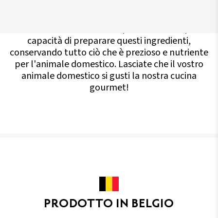
qualità degli ingredienti, il loro giusto equilibrio,
l'assenza di ingredienti dubbi che causano
intolleranze alimentari e, naturalmente, la
capacità di preparare questi ingredienti,
conservando tutto ciò che è prezioso e nutriente
per l'animale domestico. Lasciate che il vostro
animale domestico si gusti la nostra cucina
gourmet!
PRODOTTO IN BELGIO