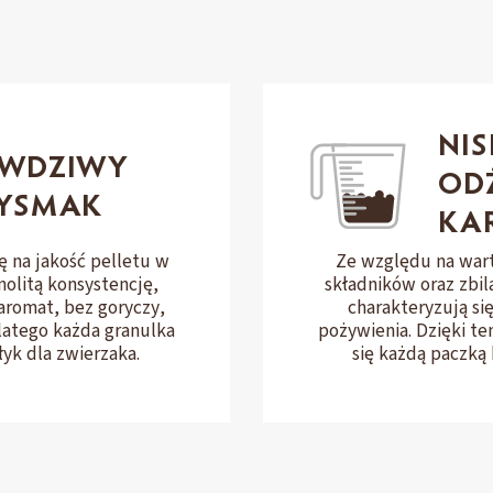
NI
AWDZIWY
OD
YSMAK
KA
Ze względu na war
 na jakość pelletu w
składników oraz zbi
nolitą konsystencję,
charakteryzują si
aromat, bez goryczy,
pożywienia. Dzięki te
Dlatego każda granulka
się każdą paczką 
yk dla zwierzaka.