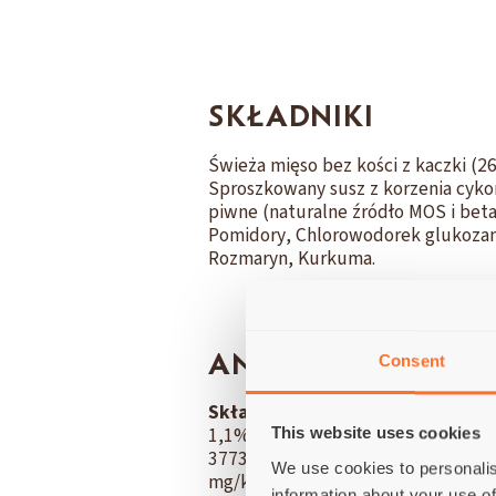
SKŁADNIKI
Świeża mięso bez kości z kaczki (
Sproszkowany susz z korzenia cykori
piwne (naturalne źródło MOS i beta
Pomidory, Chlorowodorek glukozami
Rozmaryn, Kurkuma.
ANALIZA
Consent
Składniki analityczne:
Białko su
1,1%; Fosfor (P) 0,8%; Magnez (M
This website uses cookies
3773 kcal/kg.
Dodatki dietetyczn
We use cookies to personalis
mg/kg; Witamina K3 (3a711) 4 mg/k
information about your use of