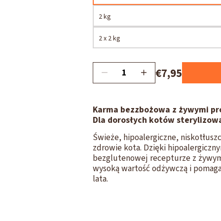
2 kg
2 x 2 kg
€7,95
Karma bezzbożowa z żywymi pr
Dla dorosłych kotów sterylizow
Świeże, hipoalergiczne, niskotłusz
zdrowie kota. Dzięki hipoalergicz
bezglutenowej recepturze z żywym
wysoką wartość odżywczą i pomaga
lata.