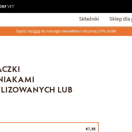
Składniki
Sklep dla 
Zapisz się
tutaj
do naszego newslettera i otrzymaj 10% zniżki!
ACZKI
MNIAKAMI
YLIZOWANYCH LUB
€7,95