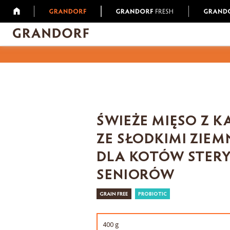
ŚWIEŻE MIĘSO Z K
ZE SŁODKIMI ZIE
DLA KOTÓW STER
SENIORÓW
GRAIN FREE
PROBIOTIC
400 g