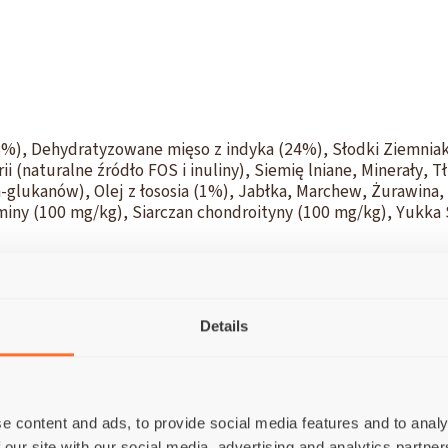
26%), Dehydratyzowane mięso z indyka (24%), Słodki Ziemniak
i (naturalne źródło FOS i inuliny), Siemię lniane, Minerały, 
-glukanów), Olej z łososia (1%), Jabłka, Marchew, Żurawina,
ny (100 mg/kg), Siarczan chondroityny (100 mg/kg), Yukka 
Details
rowe 37%; Tłuszcz surowy 11%; Włókno surowe 3,5%; Popiół
g) 0,09%; Tłuszczowych omega- 3 0,8%; Tłuszczowych omega
e:
Witamina A (3a672a) 20000 IU/kg; Witamina D3 (3a671) 175
e content and ads, to provide social media features and to analy
g; Witamina B1 (3a821) 10 mg/kg; Witamina B2 (3a825i) 8 mg
 our site with our social media, advertising and analytics partn