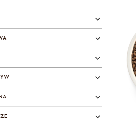
WA
ZYW
NA
CZE