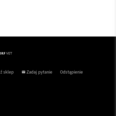
ź sklep
Zadaj pytanie
Odstąpienie