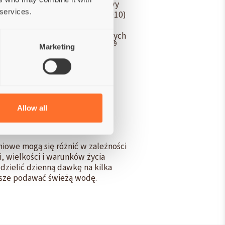
 (3a315) 80 mg/kg; Kwas foliowy
 services.
0) 1500 mg/kg; L-karnityny (3a910)
ynk (3b605) 50 mg/kg; Mangan
kty tokoferolu z olejów roślinnych
9
ecium DSM10663/NCIMB 10415 10
Marketing
Allow all
iowe mogą się różnić w zależności
, wielkości i warunków życia
odzielić dzienną dawkę na kilka
wsze podawać świeżą wodę.