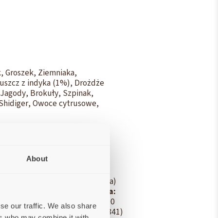
, Groszek, Ziemniaka,
Tłuszcz z indyka (1%), Drożdże
 Jagody, Brokuły, Szpinak,
Shidiger, Owoce cytrusowe,
About
 surowy 7%; Woda 6%; Wapń (Ca)
-6 2,3%.
Energia metaboliczna:
0 IU/kg; Witamina E (3a700) 200
se our traffic. We also share
/kg; D-pantotenian wapnia (3a841)
ers who may combine it with