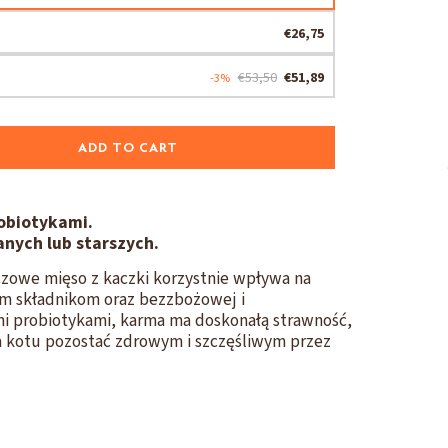
€26,75
€53,50
€51,89
-3%
ADD TO CART
obiotykami.
anych lub starszych.
czowe mięso z kaczki korzystnie wpływa na
nym składnikom oraz bezzbożowej i
i probiotykami, karma ma doskonałą strawność,
 kotu pozostać zdrowym i szczęśliwym przez