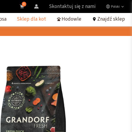
0
Skontaktuj się z nami
Polski
psa
Sklep dla kot
Hodowle
Znajdź sklep