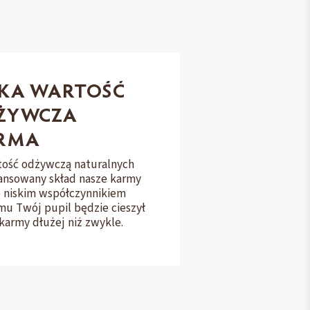
SKA WARTOŚĆ
ŻYWCZA
RMA
tość odżywczą naturalnych
lansowany skład nasze karmy
ę niskim współczynnikiem
mu Twój pupil będzie cieszył
karmy dłużej niż zwykle.