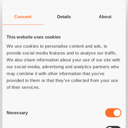
Składniki analityczne:
Białko surowe 28%;
Tłuszcz surowy 17%; Włókno surowe 3%; Popiół
Consent
Details
About
surowy 7%; Woda 9%; Wapń (Ca) 1,2%; Fosfor
(P) 0,9%; Magnez (Mg) 0,08%; Tłuszczowych
omega- 3 0,7%; Tłuszczowych omega-6 2,3%.
This website uses cookies
Energia metaboliczna:
3910 kcal/kg.
Dodatki
We use cookies to personalise content and ads, to
dietetyczne:
Witamina A (3a672a) 15000 IU/kg;
provide social media features and to analyse our traffic.
Witamina D3 (3a671) 1500 IU/kg; Witamina E
We also share information about your use of our site with
(3a700) 150 mg/kg; Witamina B1 (3a821) 2
our social media, advertising and analytics partners who
mg/kg; Witamina B2 (3a825i) 5,5 mg/kg; D-
may combine it with other information that you’ve
pantotenian wapnia (3a841) 13 mg/kg;
provided to them or that they’ve collected from your use
Witamina B6 (3a831) 1,5 mg/kg; Witamina B12
of their services.
(cyjanokobalamina) 38 mcg/kg; Niacyna (3a315)
18,4 mg/kg; Kwas foliowy (3a316) 0,3 mg/kg;
Chlorek choliny (3a890) 1500 mg/kg; Byczy
Consent
(3a370) 1500 mg/kg; L-karnityny (3a910) 100
Necessary
Selection
mg/kg.
Pierwiastki śladowe:
Żelazo (3b103) 50
mg/kg; Miedź (3b405) 10 mg/kg; Cynk (3b605)