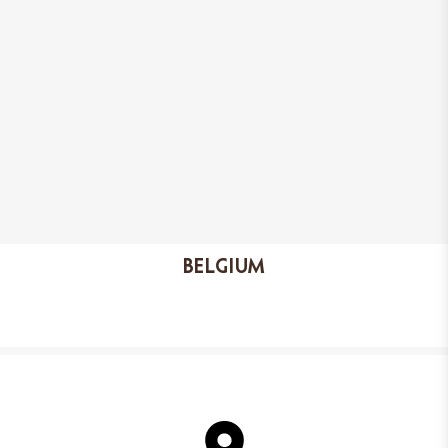
każdą paczką karmy dłużej niż
zwykle.
BELGIUM