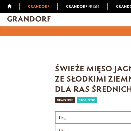
ŚWIEŻE MIĘSO JAG
ZE SŁODKIMI ZIE
DLA RAS ŚREDNICH
GRAIN FREE
PROBIOTIC
1 kg
3 kg