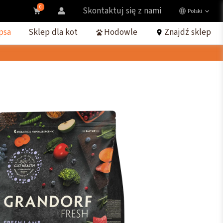
0
Skontaktuj się z nami
Polski
psa
Sklep dla kot
Hodowle
Znajdź sklep