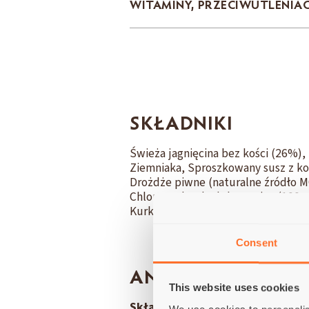
WITAMINY, PRZECIWUTLENIA
SKŁADNIKI
Świeża jagnięcina bez kości (26%),
Ziemniaka, Sproszkowany susz z korz
Drożdże piwne (naturalne źródło MO
Chlorowodorek glukozaminy (100 mg
Kurkuma.
Consent
ANALIZA
This website uses cookies
Składniki analityczne:
Białko su