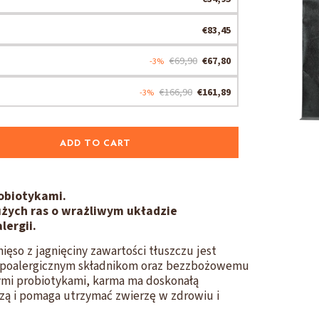
€83,45
€69,90
€67,80
-3%
€166,90
€161,89
-3%
ADD TO CART
obiotykami.
użych ras o wrażliwym układzie
ergii.
ęso z jagnięciny zawartości tłuszczu jest
 hipoalergicznym składnikom oraz bezzbożowemu
mi probiotykami, karma ma doskonałą
zą i pomaga utrzymać zwierzę w zdrowiu i