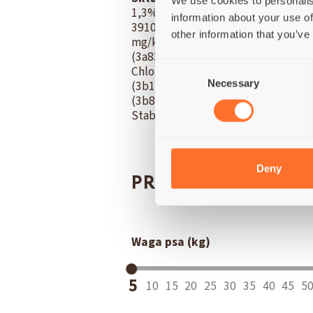
We use cookies to personalis
1,3%; Fosfor (P) 0,9%; Magnez (M
information about your use of
3910 kcal/kg.
Dodatki dietetyczn
other information that you’ve
mg/kg; Witamina B1 (3a821) 2 mg/k
(3a831) 1,5 mg/kg; Witamina B12 (
Consent
Chlorek choliny (3a890) 1500 mg/k
Necessary
Selection
(3b103) 50 mg/kg; Miedź (3b405) 1
(3b801) 0,2 mg/kg.
Przeciwutleni
Stabilizatory flory jelitowej: 4b
Deny
PRĘDKOŚĆ KARMI
Waga psa (kg)
5
10
15
20
25
30
35
40
45
5