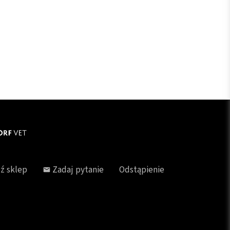
ź sklep
Zadaj pytanie
Odstąpienie