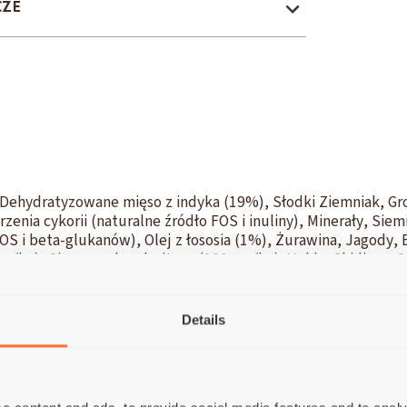
CZE
 Dehydratyzowane mięso z indyka (19%), Słodki Ziemniak, Gro
enia cykorii (naturalne źródło FOS i inuliny), Minerały, Siem
S i beta-glukanów), Olej z łososia (1%), Żurawina, Jagody, 
/kg), Siarczan chondroityny (100 mg/kg), Yukka Shidiger,
Details
rowe 28%; Tłuszcz surowy 17%; Włókno surowe 3%; Popiół s