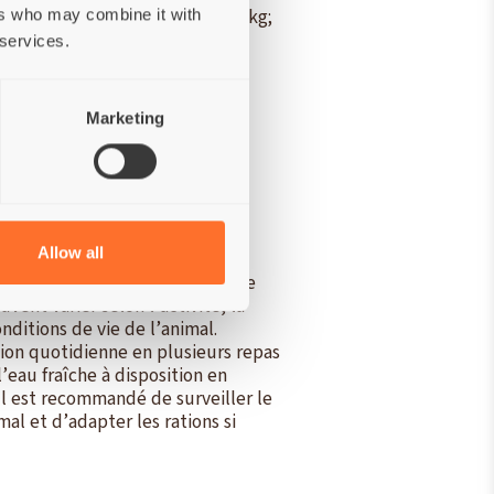
léments:
Cuivre (3b405) 5 mg/kg;
ers who may combine it with
) 0,2 mg/kg.
Antioxygènes:
 services.
teurs de la flore intestinale:
Marketing
Allow all
s indiquées sont données à titre
uvent varier selon l’activité, la
onditions de vie de l’animal.
tion quotidienne en plusieurs repas
’eau fraîche à disposition en
l est recommandé de surveiller le
mal et d’adapter les rations si