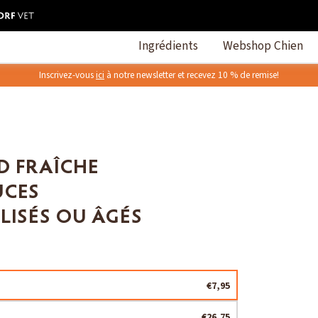
Ingrédients
Webshop Chien
Inscrivez-vous
ici
à notre newsletter et recevez 10 % de remise!
D FRAÎCHE
UCES
LISÉS OU ÂGÉS
€7,95
€26,75