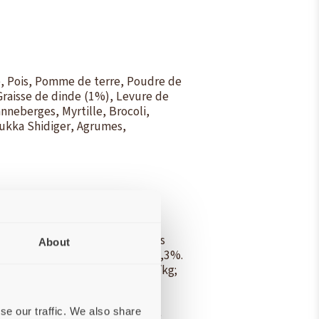
, Pois, Pomme de terre, Poudre de
 Graisse de dinde (1%), Levure de
neberges, Myrtille, Brocoli,
Yukka Shidiger, Agrumes,
ires brute 3,5%; Cendres brutes
About
-3 0,8%; Acides gras oméga-6 2,3%.
; Vitamine D3 (3a671) 1750 IU/kg;
mine B2 (3a825i) 8 mg/kg; D-
cobalamine) 50 mcg/kg; Niacine
se our traffic. We also share
ine (3a890) 2000 mg/kg; Taurine