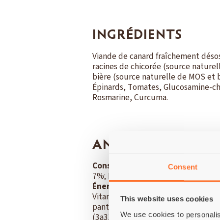
INGRÉDIENTS
Viande de canard fraîchement déso
racines de chicorée (source naturel
bière (source naturelle de MOS et 
Épinards, Tomates, Glucosamine-ch
Rosmarine, Curcuma.
ANALYSE
Constituants analytiques:
Protéi
Consent
7%; Eau 6%; Calcium (Ca) 1,1%; Ph
Énergie métabolisable:
3773 kcal
Vitamine E (3a700) 200 mg/kg; Vita
This website uses cookies
pantoténate de calcium (3a841) 16
We use cookies to personalis
(3a315) 80 mg/kg; Acide folique (3