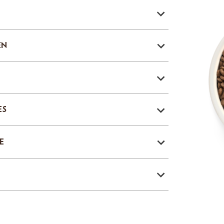
EN
ES
E