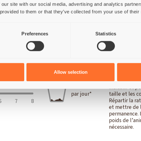
3a910) 100 mg/kg; DL-méthionine (3c301) 5000 mg/kg.
Oligoé
 our site with our social media, advertising and analytics partn
(3b503) 15 mg/kg; Iode (3b202) 1,5 mg/kg; Sélénium (3b801
 provided to them or that they’ve collected from your use of their
 en tocophérols 1000 mg/kg.
Additifs zootechniques:
Stabilisa
9
SM10663/NCIMB 10415 10
CFU.
Preferences
Statistics
RE
Allow selection
*Les quantité
20
g
indicatif et pe
par jour*
taille et les c
Répartir la ra
6
7
8
et mettre de l
permanence. I
poids de l’ani
nécessaire.