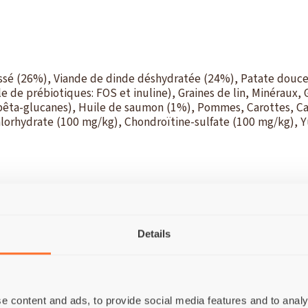
ssé (26%), Viande de dinde déshydratée (24%), Patate douce
le de prébiotiques: FOS et inuline), Graines de lin, Minéraux,
bêta-glucanes), Huile de saumon (1%), Pommes, Carottes, Can
lorhydrate (100 mg/kg), Chondroïtine-sulfate (100 mg/kg), 
nes brute 37%; Matières grasses brutes 11%; Fibres alimenta
Details
osphore (P) 0,8%; Magnésium (Mg) 0,09%; Acides gras oméga
/kg.
Additifs nutritionnels:
Vitamine A (3a672a) 20000 IU/kg
mine K3 (3a711) 4 mg/kg; Vitamine B1 (3a821) 10 mg/kg; Vita
,5 mg/kg; Vitamine B6 (3a831) 8 mg/kg; Vitamine B12 (cyano
e content and ads, to provide social media features and to analy
a316) 5 mg/kg; Biotine (3a880) 200 mcg/kg; Chlorure de chol