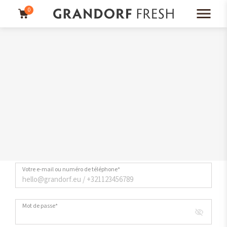
0
Inscrivez-vous
ici
à notre newsletter et recevez 10 % de remise!
MON COMPTE
S'IDENTIFIER
Votre e-mail ou numéro de téléphone*
Mot de passe*