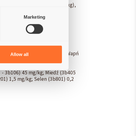
arczan chondroityny (1000 mg/kg),
uszona jagoda, Jukka Mojave.
Marketing
 surowy 7,5%; Wilgotność 9%; Wapń
Allow all
metaboliczna:
3910 kcal/kg.
mina E (3a700) 150 mg/kg;
 - 3b106) 45 mg/kg; Miedź (3b405
01) 1,5 mg/kg; Selen (3b801) 0,2