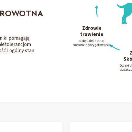
DROWOTNA
Zdrowie
trawienie
niki pomagają
dzięki delikatnej
nietolerancjom
metodzie przygotowania
ć i ogólny stan
Skó
Dzięki 
tłuszcz