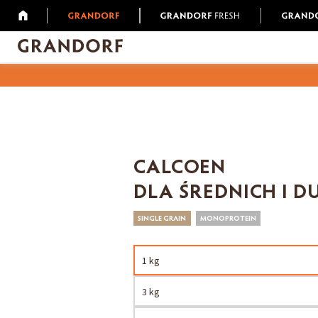
CALCOEN
DLA ŚREDNICH I D
SINGLE GRAIN
MONOPROTEIN
1 kg
3 kg