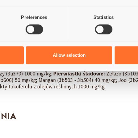
e źródło MOS i beta-glukanów), Glukozamina (1500 mg/kg), Si
e jabłko, Szpinak, Suszony brokuł, Gedroogde veenbessen, s
Preferences
Statistics
rowe 26%; Włókno surowe 3,5%; Tłuszcz surowy 13%; Popiół
Allow selection
zowych omega-6 2,5%; Tłuszczowych omega- 3 0,6%.
Energia 
(3a672a) 20000 IU/kg; Witamina D3 (3a671) 1500 IU/kg; Wita
czy (3a370) 1000 mg/kg.
Pierwiastki śladowe:
Żelazo (3b103
3b606) 50 mg/kg; Mangan (3b503 - 3b504) 40 mg/kg; Jod (3b2
kty tokoferolu z olejów roślinnych 1000 mg/kg.
ENIA