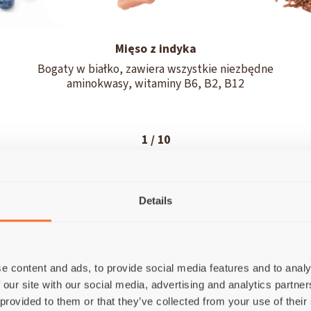
Mięso z indyka
Bogaty w białko, zawiera wszystkie niezbędne
aminokwasy, witaminy B6, B2, B12
1
/
10
Details
e content and ads, to provide social media features and to analy
 our site with our social media, advertising and analytics partn
7%), Świeże mięso indycze (26%), Ryż brązowy pełnoziarnist
 provided to them or that they’ve collected from your use of their
 łososia (2%), Siemię lniane, Sproszkowany susz z korzenia cyk