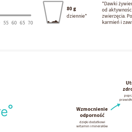
*Dawki żywien
80
g
od aktywności
dziennie*
zwierzęcia. P
karmień i za
0
55
60
65
70
Ut
zdr
popr
prawidł
Wzmocnienie
odporność
dzięki dodatkowi
witamin i minerałów