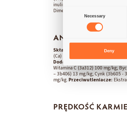
inuliny), Drożdże piwne (naturaln
Consent
Dimetylosulfon (40 mg/kg), Suszon
Necessary
Selection
ANALIZA
Składniki analityczne:
Białko su
Deny
(Ca) 1,4%; Fosfor (P) 1%; Tłuszc
Dodatki dietetyczne:
Witamina A 
Witamina C (3a312) 100 mg/kg; By
– 3b406) 13 mg/kg; Cynk (3b605 - 
mg/kg.
Przeciwutleniacze:
Ekstra
PRĘDKOŚĆ KARMI