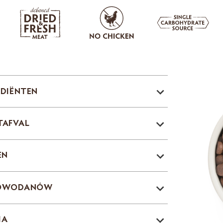
EDIËNTEN
TAFVAL
EN
LOWODANÓW
IA