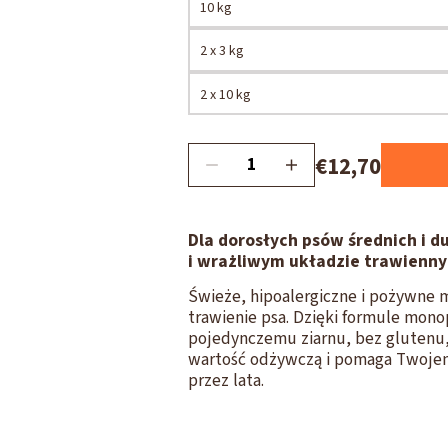
10 kg
2 x 3 kg
2 x 10 kg
€12,70
Dla dorosłych psów średnich i d
i wrażliwym układzie trawiennym
Świeże, hipoalergiczne i pożywne 
trawienie psa. Dzięki formule mon
pojedynczemu ziarnu, bez glutenu
wartość odżywczą i pomaga Twojem
przez lata.