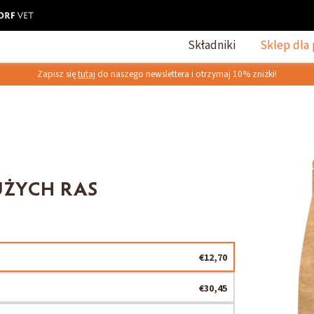
Składniki
Sklep dla 
Zapisz się
tutaj
do naszego newslettera i otrzymaj 10% zniżki!
UŻYCH RAS
€12,70
€30,45