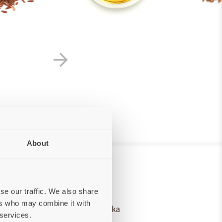
About
se our traffic. We also share
ers who may combine it with
y, Hydrolizowane białko z indyka
 services.
orii (naturalne źródło FOS i