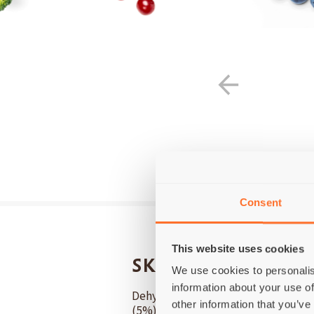
Consent
This website uses cookies
SKŁADNIKI
We use cookies to personalis
information about your use of
Dehydratyzowane mięso z indyka (2
other information that you’ve
(5%), Tłuszcz z indyka (5%), Olej z