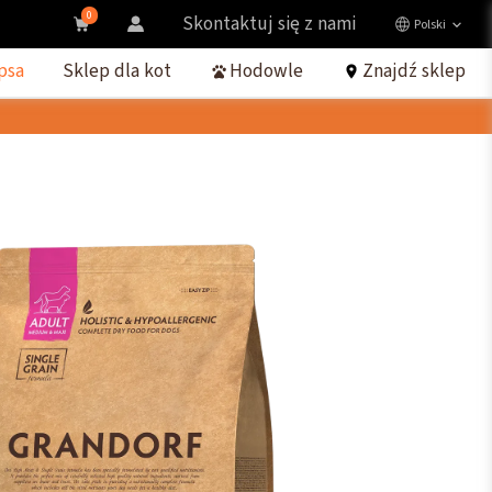
0
Skontaktuj się z nami
Polski
psa
Sklep dla kot
Hodowle
Znajdź sklep