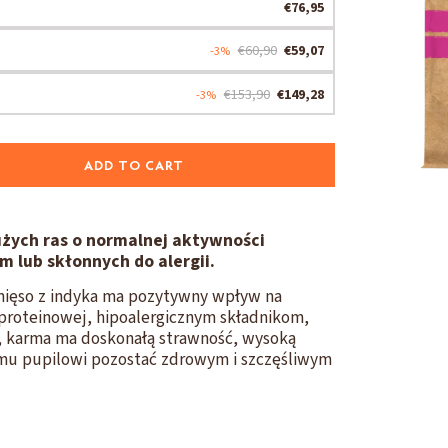
€76,95
€60,90
€59,07
-3%
€153,90
€149,28
-3%
ADD TO CART
użych ras o normalnej aktywności
 lub skłonnych do alergii.
mięso z indyka ma pozytywny wpływ na
oproteinowej, hipoalergicznym składnikom,
, karma ma doskonałą strawność, wysoką
u pupilowi pozostać zdrowym i szczęśliwym