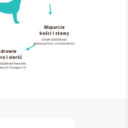
Wsparcie
kości i stawy
dzięki dodatkowi
glukozaminy i chondroityny
Zdrowie
ra i sierść
dodatkowi kwasów
owych Omega 3 i 6