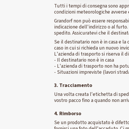
Tutti i tempi di consegna sono appro
condizioni meteorologiche avverse e 
Grandorf non può essere responsabile
indicazione dell'indirizzo o al furto
spedito. Assicuratevi che il destina
Se il destinatario non è in casa e la
caso in cui si richieda un nuovo invi
L'azienda di trasporto si riserva il 
- Il destinatario non è in casa
- L'azienda di trasporto non ha pot
- Situazioni impreviste (lavori stradali
3. Tracciamento
Una volta creata l'etichetta di spe
vostro pacco fino a quando non arriv
4. Rimborso
Se un prodotto acquistato è difettos
fornirci una foto dell'accaduto. Ci 