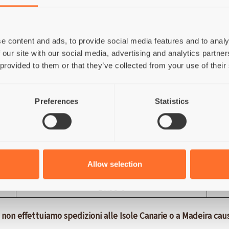
21.95 €
19.95 €
9.95 €
e content and ads, to provide social media features and to analy
 our site with our social media, advertising and analytics partn
5.95 €
 provided to them or that they’ve collected from your use of their
13.95 €
21.95 €
Preferences
Statistics
24.95 €
16.95 €
20.95 €
Allow selection
19.95 €
17.95 €
on effettuiamo spedizioni alle Isole Canarie o a Madeira causa 