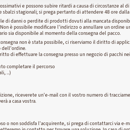
ssimativi e possono subire ritardi a causa di circostanze al di 
sbalzi stagionali; si prega pertanto di attendere 48 ore dalla 
 di danni o perdite di prodotti dovuti alla mancata disponibil
. Non è possibile modificare l'indirizzo o annullare un ordine u
tario sia disponibile al momento della consegna del pacco.
 consegna non è stata possibile, ci riserviamo il diritto di appl
o dell'ordine.
diritto di effettuare la consegna presso un negozio di pacchi ne
uto completare il percorso
, ...)
dizione, riceverete un'e-mail con il vostro numero di tracciam
erà a casa vostra.
o o non soddisfa l'acquirente, si prega di contattarci via e-m
metteremo in contatto per trovare una soluzione. In caso di or