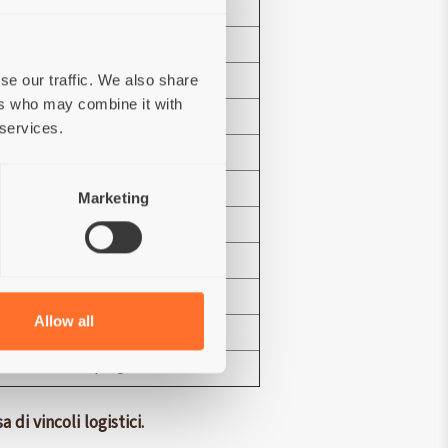
6 – 7
6 – 7
1 – 2
se our traffic. We also share
ers who may combine it with
3 – 4
 services.
4
4 – 8
Marketing
5
4
5
Allow all
4 – 10
4 – 8
di vincoli logistici.