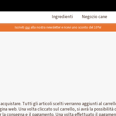
Ingredienti
Negozio cane
Iscriviti
qui
alla nostra newsletter e ricevi uno sconto del 10%!
 acquistare. Tutti gli articoli scelti verranno aggiunti al carrel
gina web. Una volta cliccato sul carrello, si avrà la possibilit
er la consegna e il pagamento. Una volta effettuato il pagament