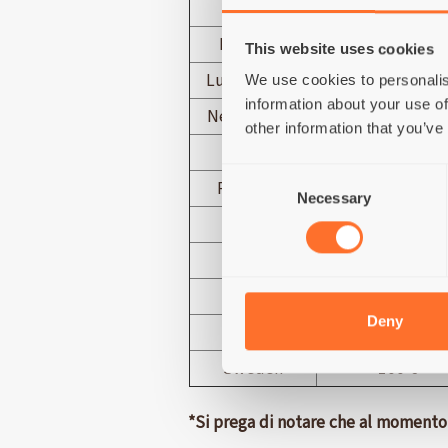
Latvia
125 €
Lithuania
125 €
This website uses cookies
Luxembourg
50 €
We use cookies to personalis
information about your use of
Netherlands
50 €
other information that you’ve
Poland
100 €
Consent
Portugal*
125 €
Necessary
Selection
Romania
125 €
Slovakia
100 €
Slovenia
100 €
Deny
Spain*
125 €
Sweden
100 €
*Si prega di notare che al momento n