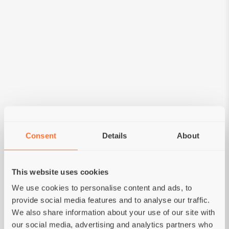
Consent
Details
About
This website uses cookies
We use cookies to personalise content and ads, to
provide social media features and to analyse our traffic.
We also share information about your use of our site with
INGREDIËNTEN
our social media, advertising and analytics partners who