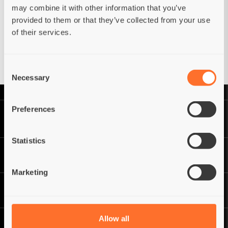
may combine it with other information that you’ve
provided to them or that they’ve collected from your use
Je wachtwoord vergeten?
Een account hebben?
of their services.
Resetten
Log in
Consent
Necessary
Selection
Preferences
Statistics
Marketing
Allow all