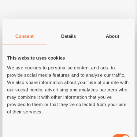
ANALYSE
Analytische Bestandteile:
Rohprotein 28%;
Rohfett 17%; Rohfaser 3%; Rohasche 7%;
Consent
Details
About
Wasser 9%; Calcium (Ca) 1,3%; Phosphor (P)
0,9%; Magnesium (Mg) 0,08%; Omega-3-
Fettsäuren 0,7%; Omega-6-Fettsäuren 2,6%.
This website uses cookies
Umsetzbare Energie:
3910 kcal/kg.
Ernährungsphysiologische Zusatzstoffe:
We use cookies to personalise content and ads, to
Vitamin A (3a672a) 15000 IU/kg; Vitamin D3
provide social media features and to analyse our traffic.
(3a671) 1500 IU/kg; Vitamin E (3а700) 150
We also share information about your use of our site with
mg/kg; Vitamin B1 (3a821) 2 mg/kg; Vitamin B2
our social media, advertising and analytics partners who
(3a825i) 5,5 mg/kg; Calcium-D-Pantothenat
may combine it with other information that you’ve
(3a841) 13 mg/kg; Vitamin B6 (3a831) 1,5 mg/kg;
provided to them or that they’ve collected from your use
Vitamin B12 (Cyanocobalamin) 38 mcg/kg;
of their services.
Niacin (3a315) 18,4 mg/kg; Folsäure (3a316) 0,3
mg/kg; Cholinchlorid (3a890) 1500 mg/kg;
Consent
Taurine (3a370) 1500 mg/kg; L-Carnitin (3a910)