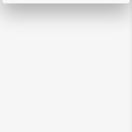
5
10
15
20
25
30
35
40
45
50
55
60
65
70
80
g
pro Tag*
*Die Fütterungsmenge kann je nach Aktivität,
Größe und Lebensbedingungen des Tieres
variieren. Teilen Sie die Tagesration auf mehrere
Fütterungen auf und geben Sie immer frisches
Wasser. Wir empfehlen Ihnen, das Gewicht Ihres
Haustieres zu überwachen und die
Futterportionen gegebenenfalls anzupassen.