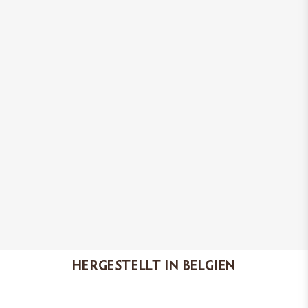
Aufgrund des Nährwerts natürlicher
Zutaten und einer ausgewogenen
Zusammensetzung haben unsere
Futtermittel eine niedrige
Fütterungsrate. Daher wird Ihr
Haustier jede Futterpackung länger
als gewöhnlich genießen.
HERGESTELLT IN BELGIEN