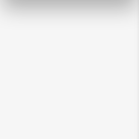
5
10
15
20
25
30
35
40
45
50
55
60
65
70
80
g
per dag*
*De voedingshoeveelheid is een advies en kan
variëren afhankelijk van de activiteit, de grootte
en de leefomstandigheden van het dier. Verdeel
het dagelijkse rantsoen in meerdere porties en
geef altijd vers water. Wij raden aan om het
gewicht van je huisdier in de gaten te houden en
de porties zo nodig aan te passen.