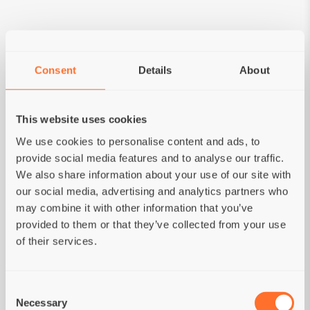
ANALYSE
Analytische bestanddelen:
Ruw eiwit 28%; Ruw
Consent
Details
About
vet 17%; Ruwe celstof 3%; Ruwe as 7%; Water
9%; Calcium (Ca) 1,3%; Fosfor (P) 0,9%;
Magnesium (Mg) 0,08%; Omega 3-vetzuren
This website uses cookies
0,7%; Omega 6-vetzuren 2,6%.
Metaboliseerbare energie:
3910 kcal/kg.
We use cookies to personalise content and ads, to
Nutritionele toevoegingsmiddelen:
Vitamine A
provide social media features and to analyse our traffic.
(3a672a) 15000 IU/kg; Vitamine D3 (3a671) 1500
We also share information about your use of our site with
IU/kg; Vitamine E (3a700) 150 mg/kg; Vitamine
our social media, advertising and analytics partners who
B1 (3a821) 2 mg/kg; Vitamine B2 (3a825i) 5,5
may combine it with other information that you’ve
mg/kg; Calcium-D-pantothenaat (3a841) 13
provided to them or that they’ve collected from your use
mg/kg; Vitamine B6 (3a831) 1,5 mg/kg; Vitamine
of their services.
B12 (cyanocobalamine) 38 mcg/kg; Niacine
(3a315) 18,4 mg/kg; Foliumzuur (3a316) 0,3
Consent
mg/kg; Cholinechloride (3a890) 1500 mg/kg;
Necessary
Selection
Taurine (3a370) 1500 mg/kg; L-carnitine (3a910)