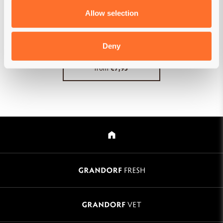
GRAIN FREE
PROBIOTIC
Allow selection
Vers vlees Eend
met Zoete aardappel
Volwassen Katten
Deny
from
€7,95