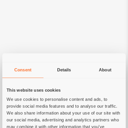
VOLKOREN BRUINE RIJST
GRAIN FREE
PROBIOTIC
Vers Lam
PROBIOTIC
met Zoete aardappel
4 Vlees
Volwassen Katten
Volwassen Katten
from
€7,95
from
€8,10
Consent
Details
About
This website uses cookies
We use cookies to personalise content and ads, to
provide social media features and to analyse our traffic.
We also share information about your use of our site with
our social media, advertising and analytics partners who
may combine it with other information that you’ve