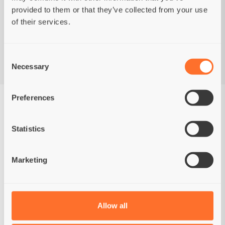
provided to them or that they’ve collected from your use
GRAIN FREE
PROBIOTIC
GRAIN FREE
PROBIOTIC
of their services.
Vers filet Zalm
MONOPROTEIN
met Zoete aardappel
Vers Kalkoen
Volwassen Katten
met Zoete aardappel
Consent
Volwassen Katten
Necessary
Selection
from
€7,95
from
€7,95
Preferences
Statistics
Marketing
Allow all